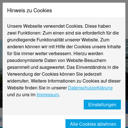
Hinweis zu Cookies
Unsere Webseite verwendet Cookies. Diese haben
zwei Funktionen: Zum einen sind sie erforderlich für die
grundlegende Funktionalität unserer Website. Zum
anderen können wir mit Hilfe der Cookies unsere Inhalte
für Sie immer weiter verbessern. Hierzu werden
pseudonymisierte Daten von Website-Besuchern
gesammelt und ausgewertet. Das Einverständnis in die
Verwendung der Cookies können Sie jederzeit
widerrufen. Weitere Informationen zu Cookies auf dieser
Aktuelle Meldungen
Website finden Sie in unserer
Datenschutzerklärung
Hochschule Niederrhein
und zu uns im
Impressum
.
Einstellungen
Hochschule Niederrhein. Dein Weg.
Home
Startseite
News
News-Detailseite
Alle Cookies ablehnen