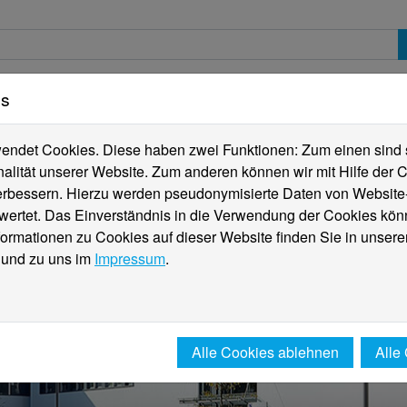
es
erte
Studierende
Internationales
Fachber
ndet Cookies. Diese haben zwei Funktionen: Zum einen sind sie
alität unserer Website. Zum anderen können wir mit Hilfe der C
verbessern. Hierzu werden pseudonymisierte Daten von Websit
rtet. Das Einverständnis in die Verwendung der Cookies könn
formationen zu Cookies auf dieser Website finden Sie in unsere
und zu uns im
Impressum
.
Alle Cookies ablehnen
Alle