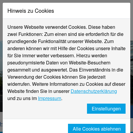
Hinweis zu Cookies
Unsere Webseite verwendet Cookies. Diese haben
zwei Funktionen: Zum einen sind sie erforderlich für die
grundlegende Funktionalität unserer Website. Zum
anderen können wir mit Hilfe der Cookies unsere Inhalte
für Sie immer weiter verbessern. Hierzu werden
pseudonymisierte Daten von Website-Besuchern
gesammelt und ausgewertet. Das Einverständnis in die
Verwendung der Cookies können Sie jederzeit
widerrufen. Weitere Informationen zu Cookies auf dieser
Aktuelle Meldungen
Website finden Sie in unserer
Datenschutzerklärung
Hochschule Niederrhein
und zu uns im
Impressum
.
Einstellungen
Hochschule Niederrhein. Dein Weg.
Home
Startseite
News
News-Detailseite
Alle Cookies ablehnen