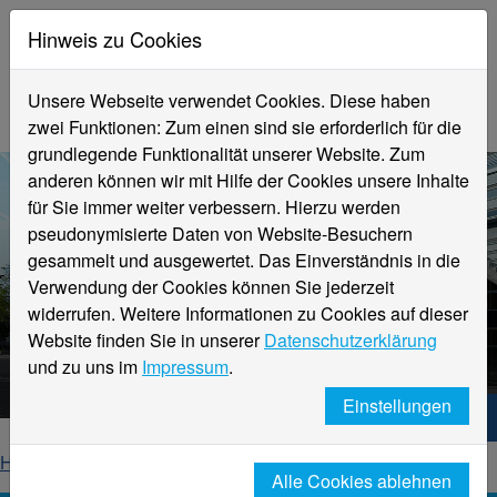
Hinweis zu Cookies
Unsere Webseite verwendet Cookies. Diese haben
zwei Funktionen: Zum einen sind sie erforderlich für die
grundlegende Funktionalität unserer Website. Zum
anderen können wir mit Hilfe der Cookies unsere Inhalte
für Sie immer weiter verbessern. Hierzu werden
pseudonymisierte Daten von Website-Besuchern
gesammelt und ausgewertet. Das Einverständnis in die
Verwendung der Cookies können Sie jederzeit
widerrufen. Weitere Informationen zu Cookies auf dieser
Aktuelle Meldungen
Website finden Sie in unserer
Datenschutzerklärung
Hochschule Niederrhein
und zu uns im
Impressum
.
Einstellungen
Hochschule Niederrhein. Dein Weg.
Home
Startseite
News
News-Detailseite
Alle Cookies ablehnen