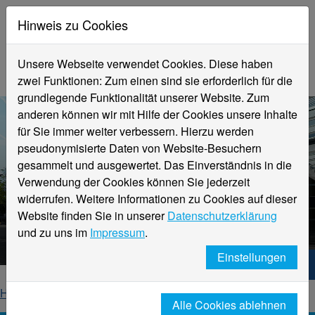
Hinweis zu Cookies
Unsere Webseite verwendet Cookies. Diese haben
zwei Funktionen: Zum einen sind sie erforderlich für die
grundlegende Funktionalität unserer Website. Zum
anderen können wir mit Hilfe der Cookies unsere Inhalte
für Sie immer weiter verbessern. Hierzu werden
pseudonymisierte Daten von Website-Besuchern
gesammelt und ausgewertet. Das Einverständnis in die
Verwendung der Cookies können Sie jederzeit
widerrufen. Weitere Informationen zu Cookies auf dieser
Aktuelle Meldungen
Website finden Sie in unserer
Datenschutzerklärung
Hochschule Niederrhein
und zu uns im
Impressum
.
Einstellungen
Hochschule Niederrhein. Dein Weg.
Home
Startseite
News
News-Detailseite
Alle Cookies ablehnen