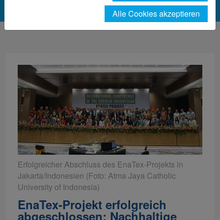
Alle Cookies akzeptieren
Erfolgreicher Abschluss des EnaTex-Projekts in
Jakarta/Indonesien (Foto: Atma Jaya Catholic
University of Indonesia)
EnaTex-Projekt erfolgreich
abgeschlossen: Nachhaltige