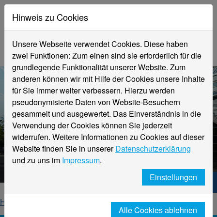
Hinweis zu Cookies
Unsere Webseite verwendet Cookies. Diese haben
zwei Funktionen: Zum einen sind sie erforderlich für die
grundlegende Funktionalität unserer Website. Zum
anderen können wir mit Hilfe der Cookies unsere Inhalte
für Sie immer weiter verbessern. Hierzu werden
pseudonymisierte Daten von Website-Besuchern
gesammelt und ausgewertet. Das Einverständnis in die
Verwendung der Cookies können Sie jederzeit
widerrufen. Weitere Informationen zu Cookies auf dieser
Aktuelle Meldungen
Website finden Sie in unserer
Datenschutzerklärung
Hochschule Niederrhein
und zu uns im
Impressum
.
Einstellungen
Hochschule Niederrhein. Dein Weg.
Home
Startseite
News
News-Detailseite
Alle Cookies ablehnen