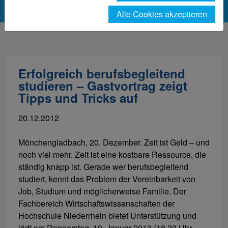
Alle Cookies akzeptieren
Erfolgreich berufsbegleitend
studieren – Gastvortrag zeigt
Tipps und Tricks auf
20.12.2012
Mönchengladbach, 20. Dezember. Zeit ist Geld – und
noch viel mehr. Zeit ist eine kostbare Ressource, die
ständig knapp ist. Gerade wer berufsbegleitend
studiert, kennt das Problem der Vereinbarkeit von
Job, Studium und möglicherweise Familie. Der
Fachbereich Wirtschaftswissenschaften der
Hochschule Niederrhein bietet Unterstützung und
lädt am Donnerstag, 10. Januar 2013 (18.30 Uhr,