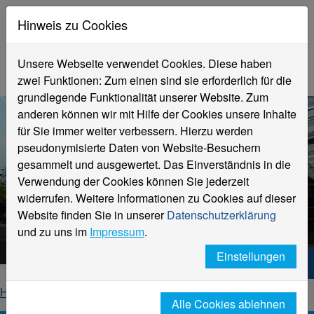
Hinweis zu Cookies
Unsere Webseite verwendet Cookies. Diese haben
zwei Funktionen: Zum einen sind sie erforderlich für die
grundlegende Funktionalität unserer Website. Zum
anderen können wir mit Hilfe der Cookies unsere Inhalte
für Sie immer weiter verbessern. Hierzu werden
pseudonymisierte Daten von Website-Besuchern
gesammelt und ausgewertet. Das Einverständnis in die
Verwendung der Cookies können Sie jederzeit
widerrufen. Weitere Informationen zu Cookies auf dieser
Aktuelle Meldungen
Website finden Sie in unserer
Datenschutzerklärung
Hochschule Niederrhein
und zu uns im
Impressum
.
Einstellungen
Hochschule Niederrhein. Dein Weg.
Home
Startseite
News
News-Detailseite
Alle Cookies ablehnen