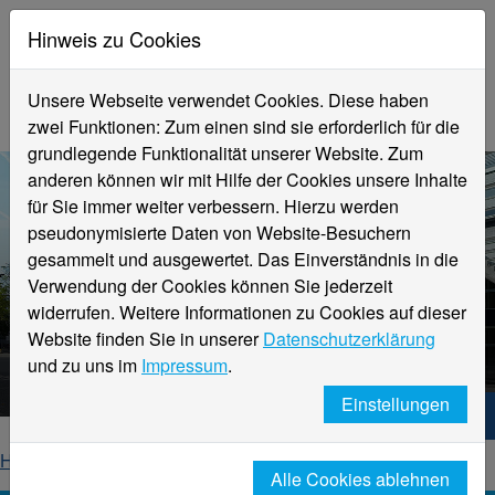
Hinweis zu Cookies
Unsere Webseite verwendet Cookies. Diese haben
zwei Funktionen: Zum einen sind sie erforderlich für die
grundlegende Funktionalität unserer Website. Zum
anderen können wir mit Hilfe der Cookies unsere Inhalte
für Sie immer weiter verbessern. Hierzu werden
pseudonymisierte Daten von Website-Besuchern
gesammelt und ausgewertet. Das Einverständnis in die
Verwendung der Cookies können Sie jederzeit
widerrufen. Weitere Informationen zu Cookies auf dieser
Aktuelle Meldungen
Website finden Sie in unserer
Datenschutzerklärung
Hochschule Niederrhein
und zu uns im
Impressum
.
Einstellungen
Hochschule Niederrhein. Dein Weg.
Home
Startseite
News
News-Detailseite
Alle Cookies ablehnen