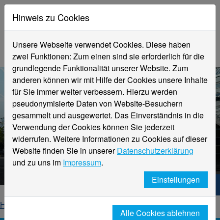
Hinweis zu Cookies
Unsere Webseite verwendet Cookies. Diese haben
zwei Funktionen: Zum einen sind sie erforderlich für die
grundlegende Funktionalität unserer Website. Zum
anderen können wir mit Hilfe der Cookies unsere Inhalte
für Sie immer weiter verbessern. Hierzu werden
pseudonymisierte Daten von Website-Besuchern
gesammelt und ausgewertet. Das Einverständnis in die
Verwendung der Cookies können Sie jederzeit
widerrufen. Weitere Informationen zu Cookies auf dieser
Aktuelle Meldungen
Website finden Sie in unserer
Datenschutzerklärung
Hochschule Niederrhein
und zu uns im
Impressum
.
Einstellungen
Hochschule Niederrhein. Dein Weg.
Home
Startseite
News
News-Detailseite
Alle Cookies ablehnen