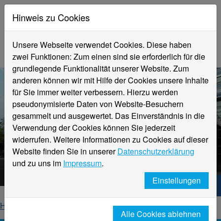
Hinweis zu Cookies
Unsere Webseite verwendet Cookies. Diese haben
zwei Funktionen: Zum einen sind sie erforderlich für die
grundlegende Funktionalität unserer Website. Zum
anderen können wir mit Hilfe der Cookies unsere Inhalte
für Sie immer weiter verbessern. Hierzu werden
pseudonymisierte Daten von Website-Besuchern
gesammelt und ausgewertet. Das Einverständnis in die
Verwendung der Cookies können Sie jederzeit
widerrufen. Weitere Informationen zu Cookies auf dieser
Aktuelle Meldungen
Website finden Sie in unserer
Datenschutzerklärung
Hochschule Niederrhein
und zu uns im
Impressum
.
Einstellungen
Hochschule Niederrhein. Dein Weg.
Home
Startseite
News
News-Detailseite
Alle Cookies ablehnen