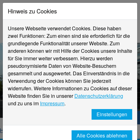
Hinweis zu Cookies
Unsere Webseite verwendet Cookies. Diese haben
zwei Funktionen: Zum einen sind sie erforderlich für die
grundlegende Funktionalität unserer Website. Zum
anderen können wir mit Hilfe der Cookies unsere Inhalte
für Sie immer weiter verbessern. Hierzu werden
pseudonymisierte Daten von Website-Besuchern
gesammelt und ausgewertet. Das Einverständnis in die
Verwendung der Cookies können Sie jederzeit
widerrufen. Weitere Informationen zu Cookies auf dieser
Aktuelle Meldungen
Website finden Sie in unserer
Datenschutzerklärung
Hochschule Niederrhein
und zu uns im
Impressum
.
Einstellungen
Hochschule Niederrhein. Dein Weg.
Home
Startseite
News
News-Detailseite
Alle Cookies ablehnen