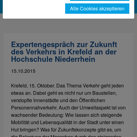
Alle Cookies akzeptieren
Expertengespräch zur Zukunft
des Verkehrs in Krefeld an der
Hochschule Niederrhein
15.10.2015
Krefeld, 15. Oktober. Das Thema Verkehr geht jeden
etwas an. Dabei geht es nicht nur um Baustellen,
verstopfte Innenstädte und den Öffentlichen
Personennahverkehr. Auch der Umweltaspekt ist von
wachsender Bedeutung: Wie lassen sich steigende
Mobilität und Lebensqualität in der Stadt unter einen
Hut bringen? Was für Zukunftskonzepte gibt es, um
die Belastung der Menschen durch den steigenden