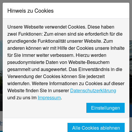
Hinweis zu Cookies
Unsere Webseite verwendet Cookies. Diese haben
zwei Funktionen: Zum einen sind sie erforderlich für die
grundlegende Funktionalität unserer Website. Zum
anderen können wir mit Hilfe der Cookies unsere Inhalte
für Sie immer weiter verbessern. Hierzu werden
pseudonymisierte Daten von Website-Besuchern
gesammelt und ausgewertet. Das Einverständnis in die
Verwendung der Cookies können Sie jederzeit
widerrufen. Weitere Informationen zu Cookies auf dieser
Aktuelle Meldungen
Website finden Sie in unserer
Datenschutzerklärung
Hochschule Niederrhein
und zu uns im
Impressum
.
Einstellungen
Hochschule Niederrhein. Dein Weg.
Home
Startseite
News
News-Detailseite
Alle Cookies ablehnen