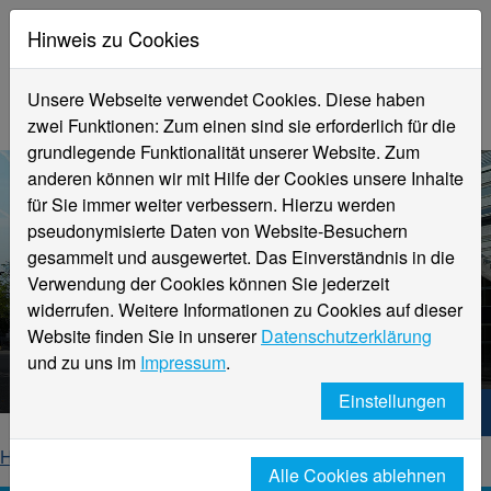
Hinweis zu Cookies
Unsere Webseite verwendet Cookies. Diese haben
zwei Funktionen: Zum einen sind sie erforderlich für die
grundlegende Funktionalität unserer Website. Zum
anderen können wir mit Hilfe der Cookies unsere Inhalte
für Sie immer weiter verbessern. Hierzu werden
pseudonymisierte Daten von Website-Besuchern
gesammelt und ausgewertet. Das Einverständnis in die
Verwendung der Cookies können Sie jederzeit
widerrufen. Weitere Informationen zu Cookies auf dieser
Aktuelle Meldungen
Website finden Sie in unserer
Datenschutzerklärung
Hochschule Niederrhein
und zu uns im
Impressum
.
Einstellungen
Hochschule Niederrhein. Dein Weg.
Home
Startseite
News
News-Detailseite
Alle Cookies ablehnen