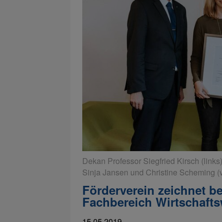
Dekan Professor Siegfried Kirsch (link
Sinja Jansen und Christine Scheming (v
Förderverein zeichnet b
Fachbereich Wirtschaft
15.05.2019