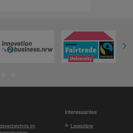
Interessantes
gsverzeichnis im
Lagepläne
ementsystem