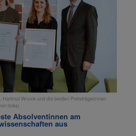
s), Hartmut Wnuck und die beiden Preisträgerinnen
on links).
este Absolventinnen am
swissenschaften aus