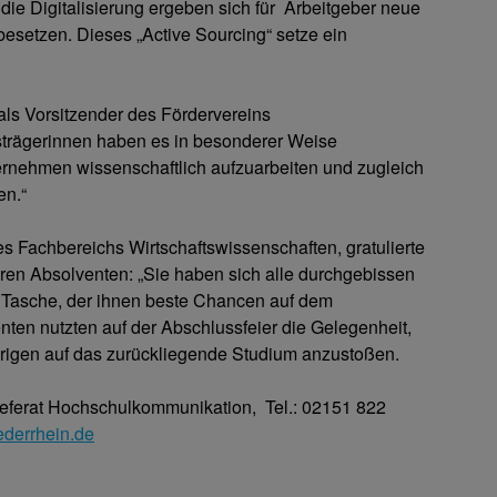
die Digitalisierung ergeben sich für Arbeitgeber neue
besetzen. Dieses „Active Sourcing“ setze ein
ls Vorsitzender des Fördervereins
strägerinnen haben es in besonderer Weise
ernehmen wissenschaftlich aufzuarbeiten und zugleich
en.“
es Fachbereichs Wirtschaftswissenschaften, gratulierte
ren Absolventen: „Sie haben sich alle durchgebissen
r Tasche, der ihnen beste Chancen auf dem
enten nutzten auf der Abschlussfeier die Gelegenheit,
örigen auf das zurückliegende Studium anzustoßen.
Referat Hochschulkommunikation, Tel.: 02151 822
iederrhein.de