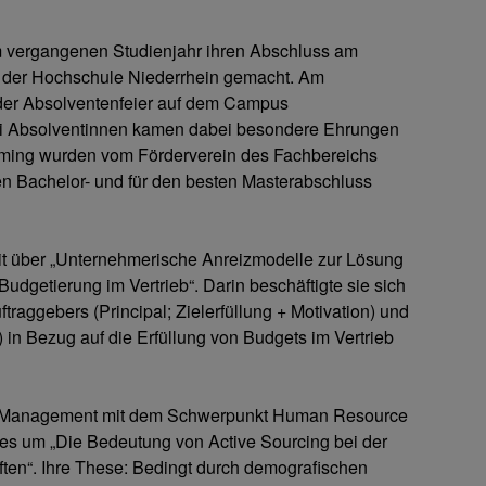
 vergangenen Studienjahr ihren Abschluss am
n der Hochschule Niederrhein gemacht. Am
er Absolventenfeier auf dem Campus
i Absolventinnen kamen dabei besondere Ehrungen
heming wurden vom Förderverein des Fachbereichs
en Bachelor- und für den besten Masterabschluss
eit über „Unternehmerische Anreizmodelle zur Lösung
udgetierung im Vertrieb“. Darin beschäftigte sie sich
ftraggebers (Principal; Zielerfüllung + Motivation) und
in Bezug auf die Erfüllung von Budgets im Vertrieb
ss Management mit dem Schwerpunkt Human Resource
 es um „Die Bedeutung von Active Sourcing bei der
en“. Ihre These: Bedingt durch demografischen