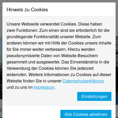
Hinweis zu Cookies
Unsere Webseite verwendet Cookies. Diese haben
zwei Funktionen: Zum einen sind sie erforderlich für die
grundlegende Funktionalität unserer Website. Zum
anderen können wir mit Hilfe der Cookies unsere Inhalte
für Sie immer weiter verbessern. Hierzu werden
pseudonymisierte Daten von Website-Besuchern
gesammelt und ausgewertet. Das Einverständnis in die
Verwendung der Cookies können Sie jederzeit
widerrufen. Weitere Informationen zu Cookies auf dieser
Aktuelle Meldungen
Website finden Sie in unserer
Datenschutzerklärung
Hochschule Niederrhein
und zu uns im
Impressum
.
Einstellungen
Hochschule Niederrhein. Dein Weg.
Home
Startseite
News
News-Detailseite
Alle Cookies ablehnen