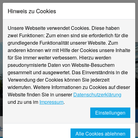
Hinweis zu Cookies
Unsere Webseite verwendet Cookies. Diese haben
zwei Funktionen: Zum einen sind sie erforderlich für die
grundlegende Funktionalität unserer Website. Zum
anderen können wir mit Hilfe der Cookies unsere Inhalte
für Sie immer weiter verbessern. Hierzu werden
pseudonymisierte Daten von Website-Besuchern
gesammelt und ausgewertet. Das Einverständnis in die
Verwendung der Cookies können Sie jederzeit
widerrufen. Weitere Informationen zu Cookies auf dieser
Aktuelle Meldungen
Website finden Sie in unserer
Datenschutzerklärung
Hochschule Niederrhein
und zu uns im
Impressum
.
Einstellungen
Hochschule Niederrhein. Dein Weg.
Home
Startseite
News
News-Detailseite
Alle Cookies ablehnen