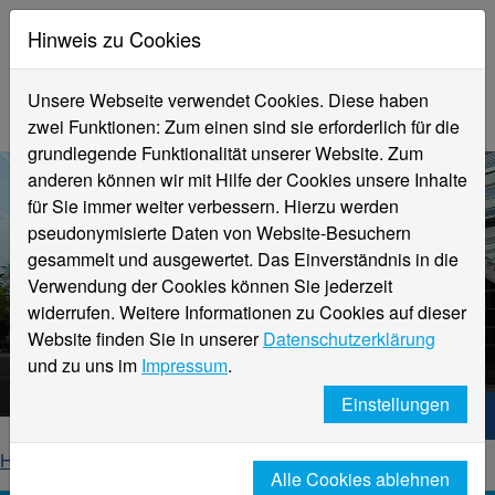
Hinweis zu Cookies
Unsere Webseite verwendet Cookies. Diese haben
zwei Funktionen: Zum einen sind sie erforderlich für die
grundlegende Funktionalität unserer Website. Zum
anderen können wir mit Hilfe der Cookies unsere Inhalte
für Sie immer weiter verbessern. Hierzu werden
pseudonymisierte Daten von Website-Besuchern
gesammelt und ausgewertet. Das Einverständnis in die
Verwendung der Cookies können Sie jederzeit
widerrufen. Weitere Informationen zu Cookies auf dieser
Aktuelle Meldungen
Website finden Sie in unserer
Datenschutzerklärung
Hochschule Niederrhein
und zu uns im
Impressum
.
Einstellungen
Hochschule Niederrhein. Dein Weg.
Home
Startseite
News
News-Detailseite
Alle Cookies ablehnen