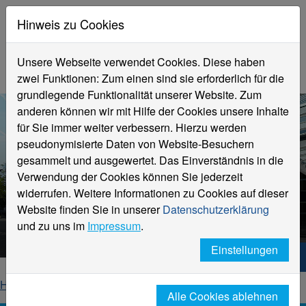
Hinweis zu Cookies
Unsere Webseite verwendet Cookies. Diese haben
zwei Funktionen: Zum einen sind sie erforderlich für die
grundlegende Funktionalität unserer Website. Zum
anderen können wir mit Hilfe der Cookies unsere Inhalte
für Sie immer weiter verbessern. Hierzu werden
pseudonymisierte Daten von Website-Besuchern
gesammelt und ausgewertet. Das Einverständnis in die
Verwendung der Cookies können Sie jederzeit
widerrufen. Weitere Informationen zu Cookies auf dieser
Aktuelle Meldungen
Website finden Sie in unserer
Datenschutzerklärung
Hochschule Niederrhein
und zu uns im
Impressum
.
Einstellungen
Hochschule Niederrhein. Dein Weg.
Home
Startseite
News
News-Detailseite
Alle Cookies ablehnen