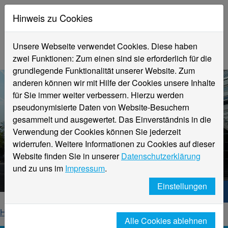
Hinweis zu Cookies
Unsere Webseite verwendet Cookies. Diese haben
zwei Funktionen: Zum einen sind sie erforderlich für die
grundlegende Funktionalität unserer Website. Zum
anderen können wir mit Hilfe der Cookies unsere Inhalte
für Sie immer weiter verbessern. Hierzu werden
pseudonymisierte Daten von Website-Besuchern
gesammelt und ausgewertet. Das Einverständnis in die
Verwendung der Cookies können Sie jederzeit
widerrufen. Weitere Informationen zu Cookies auf dieser
Aktuelle Meldungen
Website finden Sie in unserer
Datenschutzerklärung
Hochschule Niederrhein
und zu uns im
Impressum
.
Einstellungen
Hochschule Niederrhein. Dein Weg.
Home
Startseite
News
News-Detailseite
Alle Cookies ablehnen