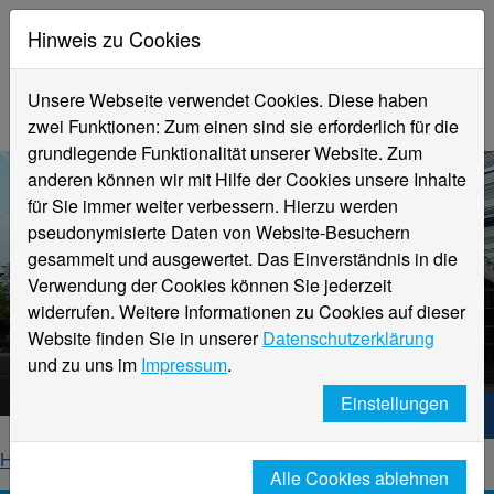
Hinweis zu Cookies
Unsere Webseite verwendet Cookies. Diese haben
zwei Funktionen: Zum einen sind sie erforderlich für die
grundlegende Funktionalität unserer Website. Zum
anderen können wir mit Hilfe der Cookies unsere Inhalte
für Sie immer weiter verbessern. Hierzu werden
pseudonymisierte Daten von Website-Besuchern
gesammelt und ausgewertet. Das Einverständnis in die
Verwendung der Cookies können Sie jederzeit
widerrufen. Weitere Informationen zu Cookies auf dieser
Aktuelle Meldungen
Website finden Sie in unserer
Datenschutzerklärung
Hochschule Niederrhein
und zu uns im
Impressum
.
Einstellungen
Hochschule Niederrhein. Dein Weg.
Home
Startseite
News
News-Detailseite
Alle Cookies ablehnen