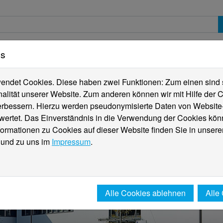
es
erte
Studierende
Internationales
Fachber
ndet Cookies. Diese haben zwei Funktionen: Zum einen sind sie
alität unserer Website. Zum anderen können wir mit Hilfe der C
verbessern. Hierzu werden pseudonymisierte Daten von Websit
rtet. Das Einverständnis in die Verwendung der Cookies könn
formationen zu Cookies auf dieser Website finden Sie in unsere
und zu uns im
Impressum
.
Alle Cookies ablehnen
Alle