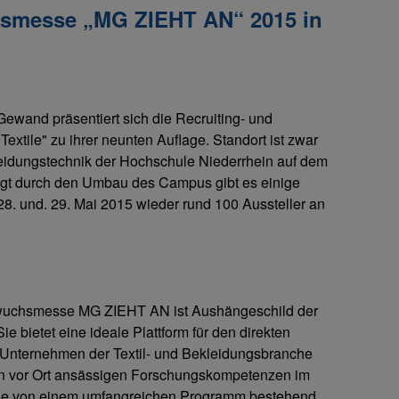
hsmesse „MG ZIEHT AN“ 2015 in
ewand präsentiert sich die Recruiting- und
tile" zu ihrer neunten Auflage. Standort ist zwar
leidungstechnik der Hochschule Niederrhein auf dem
t durch den Umbau des Campus gibt es einige
. und. 29. Mai 2015 wieder rund 100 Aussteller an
chwuchsmesse MG ZIEHT AN ist Aushängeschild der
e bietet eine ideale Plattform für den direkten
Unternehmen der Textil- und Bekleidungsbranche
n vor Ort ansässigen Forschungskompetenzen im
Messe von einem umfangreichen Programm bestehend