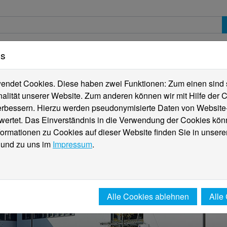
es
erte
Studierende
Internationales
Fachber
ndet Cookies. Diese haben zwei Funktionen: Zum einen sind sie
alität unserer Website. Zum anderen können wir mit Hilfe der C
verbessern. Hierzu werden pseudonymisierte Daten von Websit
rtet. Das Einverständnis in die Verwendung der Cookies könn
formationen zu Cookies auf dieser Website finden Sie in unsere
und zu uns im
Impressum
.
Alle Cookies ablehnen
Alle