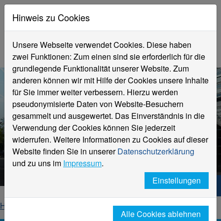
Hinweis zu Cookies
Unsere Webseite verwendet Cookies. Diese haben
zwei Funktionen: Zum einen sind sie erforderlich für die
grundlegende Funktionalität unserer Website. Zum
anderen können wir mit Hilfe der Cookies unsere Inhalte
für Sie immer weiter verbessern. Hierzu werden
pseudonymisierte Daten von Website-Besuchern
gesammelt und ausgewertet. Das Einverständnis in die
Verwendung der Cookies können Sie jederzeit
widerrufen. Weitere Informationen zu Cookies auf dieser
Aktuelle Meldungen
Website finden Sie in unserer
Datenschutzerklärung
Hochschule Niederrhein
und zu uns im
Impressum
.
Einstellungen
Hochschule Niederrhein. Dein Weg.
Home
Startseite
News
News-Detailseite
Alle Cookies ablehnen