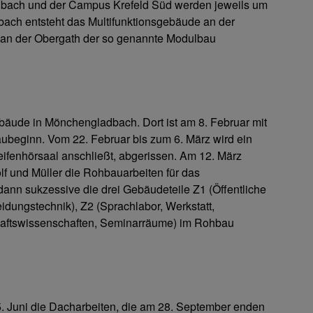
bach und der Campus Krefeld Süd werden jeweils um
bach entsteht das Multifunktionsgebäude an der
d an der Obergath der so genannte Modulbau
bäude in Mönchengladbach. Dort ist am 8. Februar mit
 Baubeginn. Vom 22. Februar bis zum 6. März wird ein
reifenhörsaal anschließt, abgerissen. Am 12. März
f und Müller die Rohbauarbeiten für das
dann sukzessive die drei Gebäudeteile Z1 (Öffentliche
eidungstechnik), Z2 (Sprachlabor, Werkstatt,
haftswissenschaften, Seminarräume) im Rohbau
. Juni die Dacharbeiten, die am 28. September enden