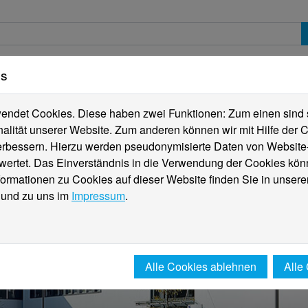
es
erte
Studierende
Internationales
Fachber
ndet Cookies. Diese haben zwei Funktionen: Zum einen sind sie
alität unserer Website. Zum anderen können wir mit Hilfe der C
verbessern. Hierzu werden pseudonymisierte Daten von Websit
rtet. Das Einverständnis in die Verwendung der Cookies könn
formationen zu Cookies auf dieser Website finden Sie in unsere
und zu uns im
Impressum
.
Alle Cookies ablehnen
Alle