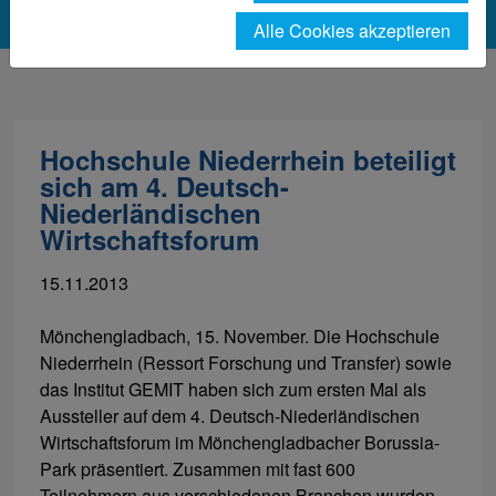
Alle Cookies akzeptieren
Hochschule Niederrhein beteiligt
sich am 4. Deutsch-
Niederländischen
Wirtschaftsforum
15.11.2013
Mönchengladbach, 15. November. Die Hochschule
Niederrhein (Ressort Forschung und Transfer) sowie
das Institut GEMIT haben sich zum ersten Mal als
Aussteller auf dem 4. Deutsch-Niederländischen
Wirtschaftsforum im Mönchengladbacher Borussia-
Park präsentiert. Zusammen mit fast 600
Teilnehmern aus verschiedenen Branchen wurden