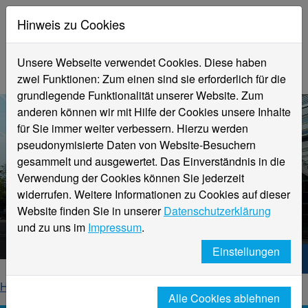
Hinweis zu Cookies
Unsere Webseite verwendet Cookies. Diese haben
zwei Funktionen: Zum einen sind sie erforderlich für die
grundlegende Funktionalität unserer Website. Zum
anderen können wir mit Hilfe der Cookies unsere Inhalte
für Sie immer weiter verbessern. Hierzu werden
pseudonymisierte Daten von Website-Besuchern
gesammelt und ausgewertet. Das Einverständnis in die
Verwendung der Cookies können Sie jederzeit
widerrufen. Weitere Informationen zu Cookies auf dieser
Aktuelle Meldungen
Website finden Sie in unserer
Datenschutzerklärung
Hochschule Niederrhein
und zu uns im
Impressum
.
Einstellungen
Hochschule Niederrhein. Dein Weg.
Home
Startseite
News
News-Detailseite
Alle Cookies ablehnen