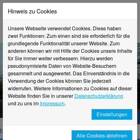
Hinweis zu Cookies
Unsere Webseite verwendet Cookies. Diese haben
zwei Funktionen: Zum einen sind sie erforderlich für die
grundlegende Funktionalität unserer Website. Zum
anderen können wir mit Hilfe der Cookies unsere Inhalte
für Sie immer weiter verbessern. Hierzu werden
pseudonymisierte Daten von Website-Besuchern
gesammelt und ausgewertet. Das Einverständnis in die
Verwendung der Cookies können Sie jederzeit
widerrufen. Weitere Informationen zu Cookies auf dieser
Aktuelle Meldungen
Website finden Sie in unserer
Datenschutzerklärung
Hochschule Niederrhein
und zu uns im
Impressum
.
Einstellungen
Hochschule Niederrhein. Dein Weg.
Home
Startseite
News
News-Detailseite
Alle Cookies ablehnen