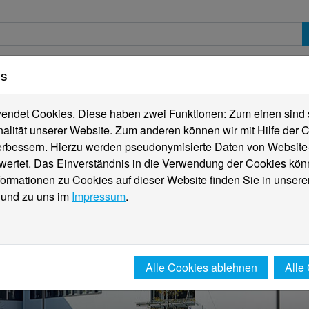
es
erte
Studierende
Internationales
Fachber
ndet Cookies. Diese haben zwei Funktionen: Zum einen sind sie
alität unserer Website. Zum anderen können wir mit Hilfe der C
verbessern. Hierzu werden pseudonymisierte Daten von Websit
rtet. Das Einverständnis in die Verwendung der Cookies könn
formationen zu Cookies auf dieser Website finden Sie in unsere
und zu uns im
Impressum
.
Alle Cookies ablehnen
Alle