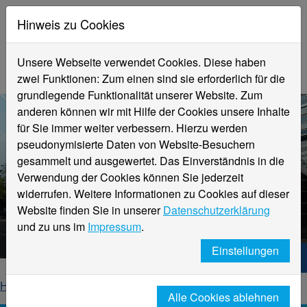
Hinweis zu Cookies
Unsere Webseite verwendet Cookies. Diese haben
zwei Funktionen: Zum einen sind sie erforderlich für die
grundlegende Funktionalität unserer Website. Zum
anderen können wir mit Hilfe der Cookies unsere Inhalte
für Sie immer weiter verbessern. Hierzu werden
pseudonymisierte Daten von Website-Besuchern
gesammelt und ausgewertet. Das Einverständnis in die
Verwendung der Cookies können Sie jederzeit
widerrufen. Weitere Informationen zu Cookies auf dieser
Aktuelle Meldungen
Website finden Sie in unserer
Datenschutzerklärung
Hochschule Niederrhein
und zu uns im
Impressum
.
Einstellungen
Hochschule Niederrhein. Dein Weg.
Home
Startseite
News
News-Detailseite
Alle Cookies ablehnen