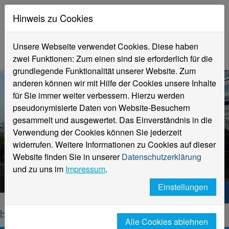
Hinweis zu Cookies
Unsere Webseite verwendet Cookies. Diese haben
zwei Funktionen: Zum einen sind sie erforderlich für die
grundlegende Funktionalität unserer Website. Zum
anderen können wir mit Hilfe der Cookies unsere Inhalte
für Sie immer weiter verbessern. Hierzu werden
pseudonymisierte Daten von Website-Besuchern
gesammelt und ausgewertet. Das Einverständnis in die
Verwendung der Cookies können Sie jederzeit
widerrufen. Weitere Informationen zu Cookies auf dieser
Aktuelle Meldungen
Website finden Sie in unserer
Datenschutzerklärung
Hochschule Niederrhein
und zu uns im
Impressum
.
Einstellungen
Hochschule Niederrhein. Dein Weg.
Home
Startseite
News
News-Detailseite
Alle Cookies ablehnen