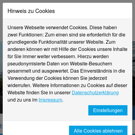
Hinweis zu Cookies
Unsere Webseite verwendet Cookies. Diese haben
zwei Funktionen: Zum einen sind sie erforderlich für die
grundlegende Funktionalität unserer Website. Zum
anderen können wir mit Hilfe der Cookies unsere Inhalte
für Sie immer weiter verbessern. Hierzu werden
pseudonymisierte Daten von Website-Besuchern
gesammelt und ausgewertet. Das Einverständnis in die
Verwendung der Cookies können Sie jederzeit
widerrufen. Weitere Informationen zu Cookies auf dieser
Aktuelle Meldungen
Website finden Sie in unserer
Datenschutzerklärung
Hochschule Niederrhein
und zu uns im
Impressum
.
Einstellungen
Hochschule Niederrhein. Dein Weg.
Home
Startseite
News
News-Detailseite
Alle Cookies ablehnen