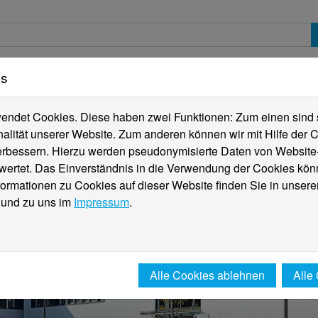
es
erte
Studierende
Internationales
Fachber
ndet Cookies. Diese haben zwei Funktionen: Zum einen sind sie
alität unserer Website. Zum anderen können wir mit Hilfe der C
verbessern. Hierzu werden pseudonymisierte Daten von Websit
rtet. Das Einverständnis in die Verwendung der Cookies könn
formationen zu Cookies auf dieser Website finden Sie in unsere
und zu uns im
Impressum
.
Alle Cookies ablehnen
Alle