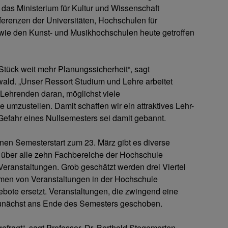
e das Ministerium für Kultur und Wissenschaft
renzen der Universitäten, Hochschulen für
e den Kunst- und Musikhochschulen heute getroffen
tück weit mehr Planungssicherheit“, sagt
ld. „Unser Ressort Studium und Lehre arbeitet
ehrenden daran, möglichst viele
e umzustellen. Damit schaffen wir ein attraktives Lehr-
Gefahr eines Nullsemesters sei damit gebannt.
nen Semesterstart zum 23. März gibt es diverse
en über alle zehn Fachbereiche der Hochschule
Veranstaltungen. Grob geschätzt werden drei Viertel
hmen von Veranstaltungen in der Hochschule
gebote ersetzt. Veranstaltungen, die zwingend eine
zunächst ans Ende des Semesters geschoben.
gefragt“, sagt Professor. Dr. Berthold Stegemerten,