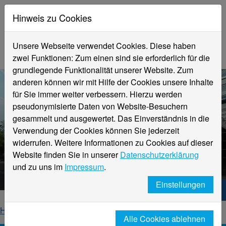
Hinweis zu Cookies
Unsere Webseite verwendet Cookies. Diese haben
zwei Funktionen: Zum einen sind sie erforderlich für die
grundlegende Funktionalität unserer Website. Zum
anderen können wir mit Hilfe der Cookies unsere Inhalte
für Sie immer weiter verbessern. Hierzu werden
pseudonymisierte Daten von Website-Besuchern
gesammelt und ausgewertet. Das Einverständnis in die
Verwendung der Cookies können Sie jederzeit
widerrufen. Weitere Informationen zu Cookies auf dieser
Aktuelle Meldungen
Website finden Sie in unserer
Datenschutzerklärung
Hochschule Niederrhein
und zu uns im
Impressum
.
Einstellungen
Hochschule Niederrhein. Dein Weg.
Home
Startseite
News
News-Detailseite
Alle Cookies ablehnen