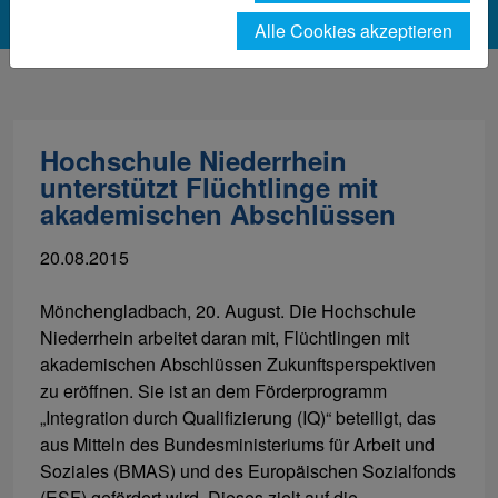
Alle Cookies akzeptieren
Hochschule Niederrhein
unterstützt Flüchtlinge mit
akademischen Abschlüssen
20.08.2015
Mönchengladbach, 20. August. Die Hochschule
Niederrhein arbeitet daran mit, Flüchtlingen mit
akademischen Abschlüssen Zukunftsperspektiven
zu eröffnen. Sie ist an dem Förderprogramm
„Integration durch Qualifizierung (IQ)“ beteiligt, das
aus Mitteln des Bundesministeriums für Arbeit und
Soziales (BMAS) und des Europäischen Sozialfonds
(ESF) gefördert wird. Dieses zielt auf die