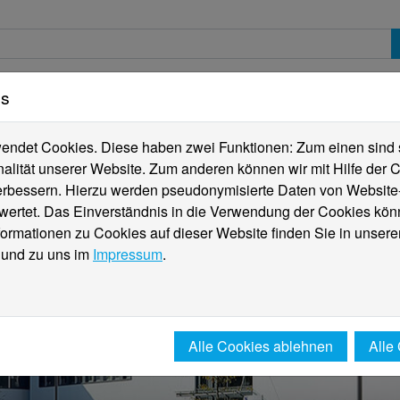
es
erte
Studierende
Internationales
Fachber
ndet Cookies. Diese haben zwei Funktionen: Zum einen sind sie
alität unserer Website. Zum anderen können wir mit Hilfe der C
verbessern. Hierzu werden pseudonymisierte Daten von Websit
rtet. Das Einverständnis in die Verwendung der Cookies könn
formationen zu Cookies auf dieser Website finden Sie in unsere
und zu uns im
Impressum
.
Alle Cookies ablehnen
Alle