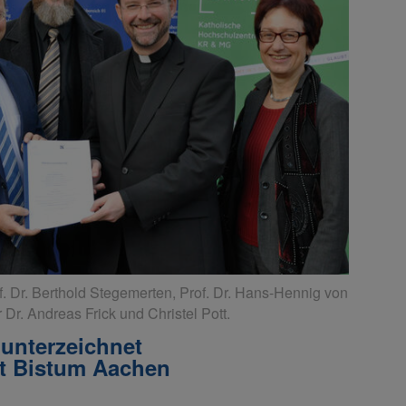
f. Dr. Berthold Stegemerten, Prof. Dr. Hans-Hennig von
Dr. Andreas Frick und Christel Pott.
unterzeichnet
t Bistum Aachen