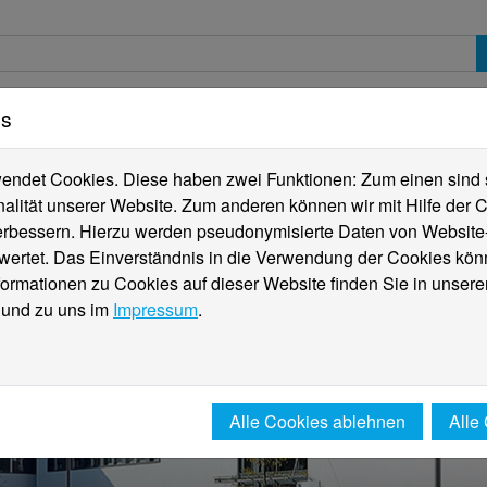
es
erte
Studierende
Internationales
Fachber
ndet Cookies. Diese haben zwei Funktionen: Zum einen sind sie
alität unserer Website. Zum anderen können wir mit Hilfe der C
verbessern. Hierzu werden pseudonymisierte Daten von Websit
rtet. Das Einverständnis in die Verwendung der Cookies könn
formationen zu Cookies auf dieser Website finden Sie in unsere
und zu uns im
Impressum
.
Alle Cookies ablehnen
Alle