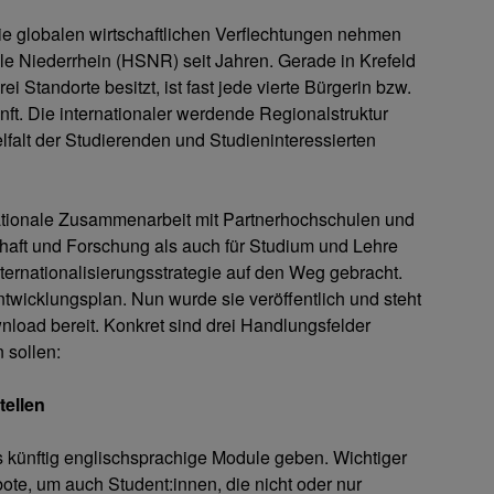
die globalen wirtschaftlichen Verflechtungen nehmen
le Niederrhein (HSNR) seit Jahren. Gerade in Krefeld
tandorte besitzt, ist fast jede vierte Bürgerin bzw.
nft. Die internationaler werdende Regionalstruktur
ielfalt der Studierenden und Studieninteressierten
ationale Zusammenarbeit mit Partnerhochschulen und
aft und Forschung als auch für Studium und Lehre
nternationalisierungsstrategie auf den Weg gebracht.
twicklungsplan. Nun wurde sie veröffentlich und steht
load bereit. Konkret sind drei Handlungsfelder
 sollen:
tellen
 künftig englischsprachige Module geben. Wichtiger
te, um auch Student:innen, die nicht oder nur