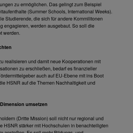
ahrungen zu ermöglichen. Das gelingt zum Beispiel
itaufenthalte (Summer Schools, International Weeks).
e Studierende, die sich für andere Kommilitonen
g engagieren, werden ausgebaut. So soll die
bt werden.
chten
u realisieren und damit neue Kooperationen mit
ionen zu erschließen, bedarf es finanzieller
Fördermittelgeber auch auf EU-Ebene mit ins Boot
 die HSNR auf die Themen Nachhaltigkeit und
er Dimension umsetzen
oldern (Dritte Mission) soll nicht nur regional und
 die HSNR stärker mit Hochschulen in benachteiligten
 anstoßen. Es soll mehr Bildungs- und