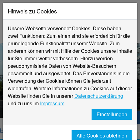
Hinweis zu Cookies
Unsere Webseite verwendet Cookies. Diese haben
zwei Funktionen: Zum einen sind sie erforderlich für die
grundlegende Funktionalität unserer Website. Zum
anderen können wir mit Hilfe der Cookies unsere Inhalte
für Sie immer weiter verbessern. Hierzu werden
pseudonymisierte Daten von Website-Besuchern
gesammelt und ausgewertet. Das Einverständnis in die
Verwendung der Cookies können Sie jederzeit
widerrufen. Weitere Informationen zu Cookies auf dieser
Aktuelle Meldungen
Website finden Sie in unserer
Datenschutzerklärung
Hochschule Niederrhein
und zu uns im
Impressum
.
Einstellungen
Hochschule Niederrhein. Dein Weg.
Home
Startseite
News
News-Detailseite
Alle Cookies ablehnen