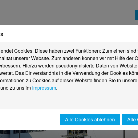
es
erte
Studierende
Internationales
Fachber
ndet Cookies. Diese haben zwei Funktionen: Zum einen sind sie
alität unserer Website. Zum anderen können wir mit Hilfe der C
verbessern. Hierzu werden pseudonymisierte Daten von Websit
rtet. Das Einverständnis in die Verwendung der Cookies könn
formationen zu Cookies auf dieser Website finden Sie in unsere
und zu uns im
Impressum
.
Alle Cookies ablehnen
Alle