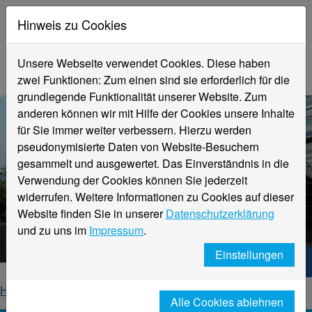
Hinweis zu Cookies
Unsere Webseite verwendet Cookies. Diese haben
zwei Funktionen: Zum einen sind sie erforderlich für die
grundlegende Funktionalität unserer Website. Zum
anderen können wir mit Hilfe der Cookies unsere Inhalte
für Sie immer weiter verbessern. Hierzu werden
pseudonymisierte Daten von Website-Besuchern
gesammelt und ausgewertet. Das Einverständnis in die
Verwendung der Cookies können Sie jederzeit
widerrufen. Weitere Informationen zu Cookies auf dieser
Aktuelle Meldungen
Website finden Sie in unserer
Datenschutzerklärung
Hochschule Niederrhein
und zu uns im
Impressum
.
Einstellungen
Hochschule Niederrhein. Dein Weg.
Home
Startseite
News
News-Detailseite
Alle Cookies ablehnen