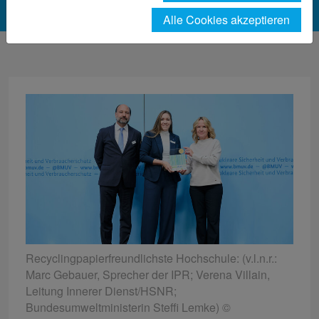
Alle Cookies akzeptieren
Recyclingpapierfreundlichste Hochschule: (v.l.n.r.:
Marc Gebauer, Sprecher der IPR; Verena Villain,
Leitung Innerer Dienst/HSNR;
Bundesumweltministerin Steffi Lemke) ©