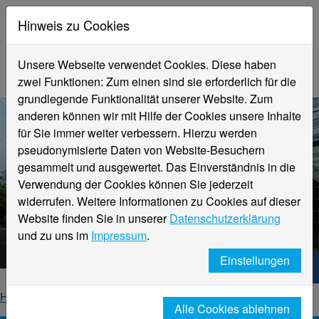
Hinweis zu Cookies
Unsere Webseite verwendet Cookies. Diese haben
zwei Funktionen: Zum einen sind sie erforderlich für die
grundlegende Funktionalität unserer Website. Zum
anderen können wir mit Hilfe der Cookies unsere Inhalte
für Sie immer weiter verbessern. Hierzu werden
pseudonymisierte Daten von Website-Besuchern
gesammelt und ausgewertet. Das Einverständnis in die
Verwendung der Cookies können Sie jederzeit
widerrufen. Weitere Informationen zu Cookies auf dieser
Aktuelle Meldungen
Website finden Sie in unserer
Datenschutzerklärung
Hochschule Niederrhein
und zu uns im
Impressum
.
Einstellungen
Hochschule Niederrhein. Dein Weg.
Home
Startseite
News
News-Detailseite
Alle Cookies ablehnen