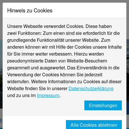
Hinweis zu Cookies
Unsere Webseite verwendet Cookies. Diese haben
zwei Funktionen: Zum einen sind sie erforderlich für die
grundlegende Funktionalität unserer Website. Zum
anderen können wir mit Hilfe der Cookies unsere Inhalte
für Sie immer weiter verbessern. Hierzu werden
pseudonymisierte Daten von Website-Besuchern
gesammelt und ausgewertet. Das Einverständnis in die
Verwendung der Cookies können Sie jederzeit
widerrufen. Weitere Informationen zu Cookies auf dieser
Aktuelle Meldungen
Website finden Sie in unserer
Datenschutzerklärung
Hochschule Niederrhein
und zu uns im
Impressum
.
Einstellungen
Hochschule Niederrhein. Dein Weg.
Home
Startseite
News
News-Detailseite
Alle Cookies ablehnen