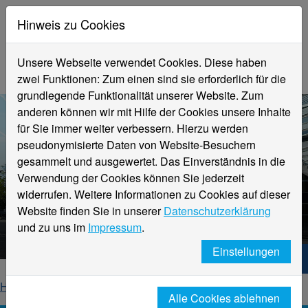
Hinweis zu Cookies
Unsere Webseite verwendet Cookies. Diese haben
zwei Funktionen: Zum einen sind sie erforderlich für die
grundlegende Funktionalität unserer Website. Zum
anderen können wir mit Hilfe der Cookies unsere Inhalte
für Sie immer weiter verbessern. Hierzu werden
pseudonymisierte Daten von Website-Besuchern
gesammelt und ausgewertet. Das Einverständnis in die
Verwendung der Cookies können Sie jederzeit
widerrufen. Weitere Informationen zu Cookies auf dieser
Aktuelle Meldungen
Website finden Sie in unserer
Datenschutzerklärung
Hochschule Niederrhein
und zu uns im
Impressum
.
Einstellungen
Hochschule Niederrhein. Dein Weg.
Home
Startseite
News
News-Detailseite
Alle Cookies ablehnen