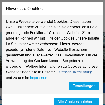
Hinweis zu Cookies
Unsere Webseite verwendet Cookies. Diese haben
zwei Funktionen: Zum einen sind sie erforderlich für die
grundlegende Funktionalität unserer Website. Zum
anderen können wir mit Hilfe der Cookies unsere Inhalte
für Sie immer weiter verbessern. Hierzu werden
pseudonymisierte Daten von Website-Besuchern
gesammelt und ausgewertet. Das Einverständnis in die
Verwendung der Cookies können Sie jederzeit
widerrufen. Weitere Informationen zu Cookies auf dieser
Aktuelle Meldungen
Website finden Sie in unserer
Datenschutzerklärung
Hochschule Niederrhein
und zu uns im
Impressum
.
Einstellungen
Hochschule Niederrhein. Dein Weg.
Home
Startseite
News
News-Detailseite
Alle Cookies ablehnen