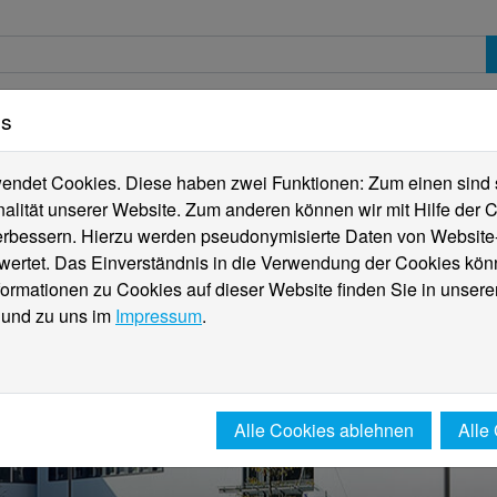
es
erte
Studierende
Internationales
Fachber
ndet Cookies. Diese haben zwei Funktionen: Zum einen sind sie
alität unserer Website. Zum anderen können wir mit Hilfe der C
verbessern. Hierzu werden pseudonymisierte Daten von Websit
rtet. Das Einverständnis in die Verwendung der Cookies könn
formationen zu Cookies auf dieser Website finden Sie in unsere
und zu uns im
Impressum
.
Alle Cookies ablehnen
Alle