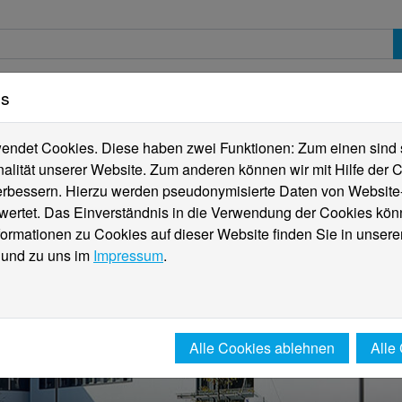
es
erte
Studierende
Internationales
Fachber
ndet Cookies. Diese haben zwei Funktionen: Zum einen sind sie
alität unserer Website. Zum anderen können wir mit Hilfe der C
verbessern. Hierzu werden pseudonymisierte Daten von Websit
rtet. Das Einverständnis in die Verwendung der Cookies könn
formationen zu Cookies auf dieser Website finden Sie in unsere
und zu uns im
Impressum
.
Alle Cookies ablehnen
Alle