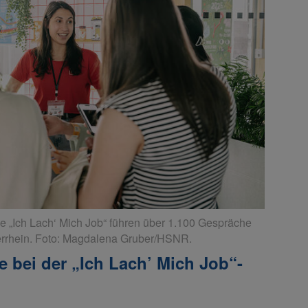
se „Ich Lach‘ Mich Job“ führen über 1.100 Gespräche
errhein. Foto: Magdalena Gruber/HSNR.
e bei der „Ich Lach’ Mich Job“-