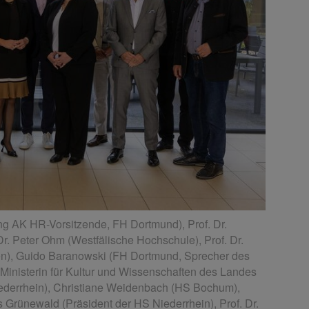
rung AK HR-Vorsitzende, FH Dortmund), Prof. Dr.
r. Peter Ohm (Westfälische Hochschule), Prof. Dr.
n), Guido Baranowski (FH Dortmund, Sprecher des
Ministerin für Kultur und Wissenschaften des Landes
ederrhein), Christiane Weidenbach (HS Bochum),
 Grünewald (Präsident der HS Niederrhein), Prof. Dr.