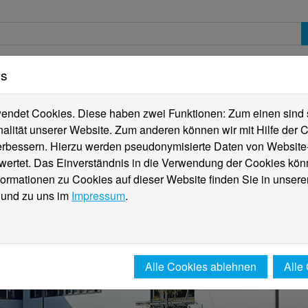
es
erte
Studierende
Internationales
Fachber
ndet Cookies. Diese haben zwei Funktionen: Zum einen sind sie
alität unserer Website. Zum anderen können wir mit Hilfe der C
verbessern. Hierzu werden pseudonymisierte Daten von Websit
rtet. Das Einverständnis in die Verwendung der Cookies könn
formationen zu Cookies auf dieser Website finden Sie in unsere
und zu uns im
Impressum
.
Alle Cookies ablehnen
Alle