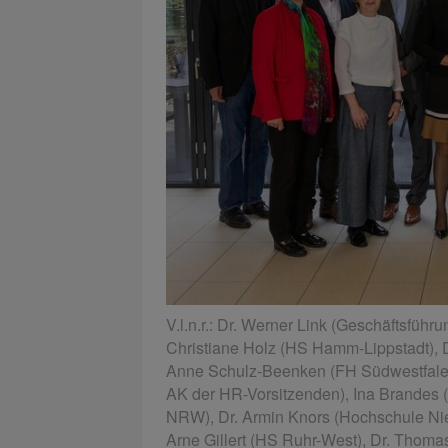
V.l.n.r.: Dr. Werner Link (Geschäftsfüh
Christiane Holz (HS Hamm-Lippstadt), D
Anne Schulz-Beenken (FH Südwestfale
AK der HR-Vorsitzenden), Ina Brandes (
NRW), Dr. Armin Knors (Hochschule Ni
Arne Gillert (HS Ruhr-West), Dr. Thomas