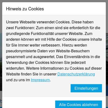
Hinweis zu Cookies
Unsere Webseite verwendet Cookies. Diese haben
zwei Funktionen: Zum einen sind sie erforderlich für die
grundlegende Funktionalität unserer Website. Zum
anderen können wir mit Hilfe der Cookies unsere Inhalte
für Sie immer weiter verbessern. Hierzu werden
pseudonymisierte Daten von Website-Besuchern
gesammelt und ausgewertet. Das Einverständnis in die
Verwendung der Cookies können Sie jederzeit
widerrufen. Weitere Informationen zu Cookies auf dieser
Aktuelle Meldungen
Website finden Sie in unserer
Datenschutzerklärung
Hochschule Niederrhein
und zu uns im
Impressum
.
Einstellungen
Hochschule Niederrhein. Dein Weg.
Home
Startseite
News
News-Detailseite
Alle Cookies ablehnen