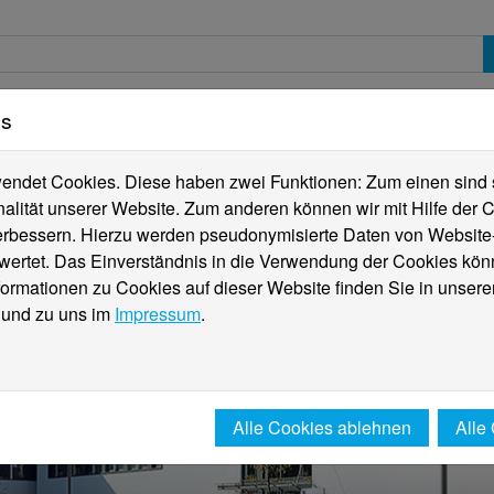
es
erte
Studierende
Internationales
Fachber
ndet Cookies. Diese haben zwei Funktionen: Zum einen sind sie
alität unserer Website. Zum anderen können wir mit Hilfe der C
verbessern. Hierzu werden pseudonymisierte Daten von Websit
rtet. Das Einverständnis in die Verwendung der Cookies könn
formationen zu Cookies auf dieser Website finden Sie in unsere
und zu uns im
Impressum
.
Alle Cookies ablehnen
Alle