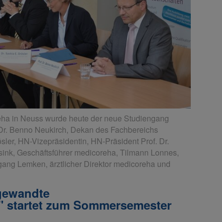
eha in Neuss wurde heute der neue Studiengang
f. Dr. Benno Neukirch, Dekan des Fachbereichs
sler, HN-Vizepräsidentin, HN-Präsident Prof. Dr.
ink, Geschäftsführer medicoreha, Tilmann Lonnes,
gang Lemken, ärztlicher Direktor medicoreha und
gewandte
" startet zum Sommersemester