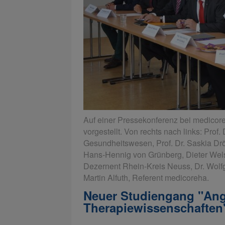
Auf einer Pressekonferenz bei medicor
vorgestellt. Von rechts nach links: Pro
Gesundheitswesen, Prof. Dr. Saskia Drö
Hans-Hennig von Grünberg, Dieter Wels
Dezernent Rhein-Kreis Neuss, Dr. Wolf
Martin Alfuth, Referent medicoreha.
Neuer Studiengang "An
Therapiewissenschaften