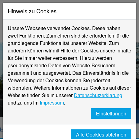
Hinweis zu Cookies
Unsere Webseite verwendet Cookies. Diese haben
zwei Funktionen: Zum einen sind sie erforderlich für die
grundlegende Funktionalität unserer Website. Zum
anderen können wir mit Hilfe der Cookies unsere Inhalte
für Sie immer weiter verbessern. Hierzu werden
pseudonymisierte Daten von Website-Besuchern
gesammelt und ausgewertet. Das Einverständnis in die
Verwendung der Cookies können Sie jederzeit
widerrufen. Weitere Informationen zu Cookies auf dieser
Aktuelle Meldungen
Website finden Sie in unserer
Datenschutzerklärung
Hochschule Niederrhein
und zu uns im
Impressum
.
Einstellungen
Hochschule Niederrhein. Dein Weg.
Home
Startseite
News
News-Detailseite
Alle Cookies ablehnen