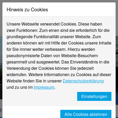
Hinweis zu Cookies
Unsere Webseite verwendet Cookies. Diese haben
zwei Funktionen: Zum einen sind sie erforderlich für die
grundlegende Funktionalität unserer Website. Zum
anderen können wir mit Hilfe der Cookies unsere Inhalte
für Sie immer weiter verbessern. Hierzu werden
pseudonymisierte Daten von Website-Besuchern
gesammelt und ausgewertet. Das Einverständnis in die
Verwendung der Cookies können Sie jederzeit
widerrufen. Weitere Informationen zu Cookies auf dieser
Aktuelle Meldungen
Website finden Sie in unserer
Datenschutzerklärung
Hochschule Niederrhein
und zu uns im
Impressum
.
Einstellungen
Hochschule Niederrhein. Dein Weg.
Home
Startseite
News
News-Detailseite
Alle Cookies ablehnen