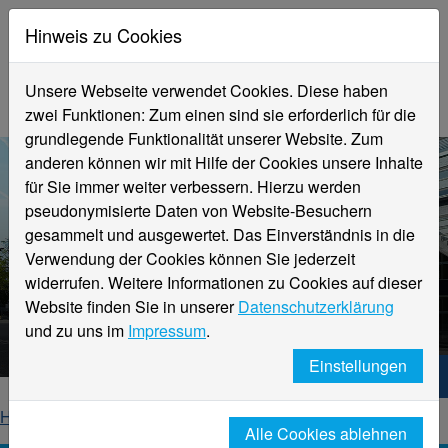
Hinweis zu Cookies
Unsere Webseite verwendet Cookies. Diese haben
zwei Funktionen: Zum einen sind sie erforderlich für die
grundlegende Funktionalität unserer Website. Zum
anderen können wir mit Hilfe der Cookies unsere Inhalte
für Sie immer weiter verbessern. Hierzu werden
pseudonymisierte Daten von Website-Besuchern
gesammelt und ausgewertet. Das Einverständnis in die
Verwendung der Cookies können Sie jederzeit
widerrufen. Weitere Informationen zu Cookies auf dieser
Aktuelle Meldungen
Website finden Sie in unserer
Datenschutzerklärung
Hochschule Niederrhein
und zu uns im
Impressum
.
Einstellungen
Hochschule Niederrhein. Dein Weg.
Home
Startseite
News
News-Detailseite
Alle Cookies ablehnen