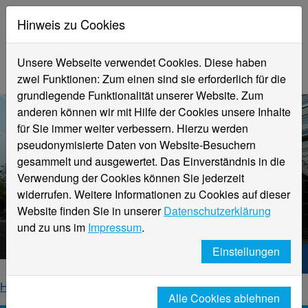
Hinweis zu Cookies
Unsere Webseite verwendet Cookies. Diese haben
zwei Funktionen: Zum einen sind sie erforderlich für die
grundlegende Funktionalität unserer Website. Zum
anderen können wir mit Hilfe der Cookies unsere Inhalte
für Sie immer weiter verbessern. Hierzu werden
pseudonymisierte Daten von Website-Besuchern
gesammelt und ausgewertet. Das Einverständnis in die
Verwendung der Cookies können Sie jederzeit
widerrufen. Weitere Informationen zu Cookies auf dieser
Aktuelle Meldungen
Website finden Sie in unserer
Datenschutzerklärung
Hochschule Niederrhein
und zu uns im
Impressum
.
Einstellungen
Hochschule Niederrhein. Dein Weg.
Home
Startseite
News
News-Detailseite
Alle Cookies ablehnen