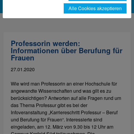
Alle Cookies akzeptieren
Professorin werden:
Informationen über Berufung für
Frauen
27.01.2020
Wie wird man Professorin an einer Hochschule für
angewandte Wissenschaften und was gilt es zu
berücksichtigen? Antworten auf alle Fragen rund um
das Thema Professur gibt es bei der
Infoveranstaltung „Karriereschritt Professur – Beruf
und Berufung für Frauen“. Interessierte sind
eingeladen, am 12. März von 9.30 bis 12 Uhr am
Campus Krefeld Süd teilzunehmen. Die